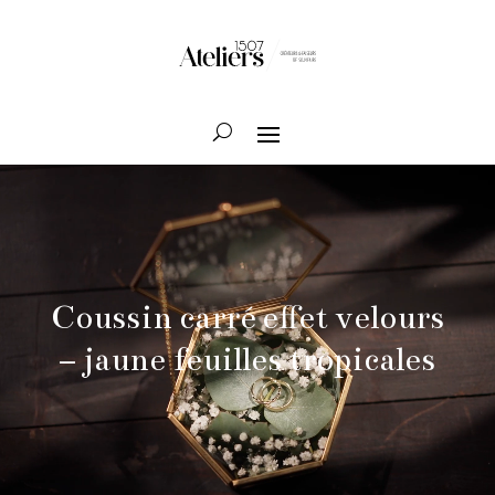
Lecteur
vidéo
Coussin carré effet velours
– jaune feuilles tropicales