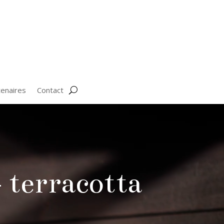
tenaires
Contact
– terracotta