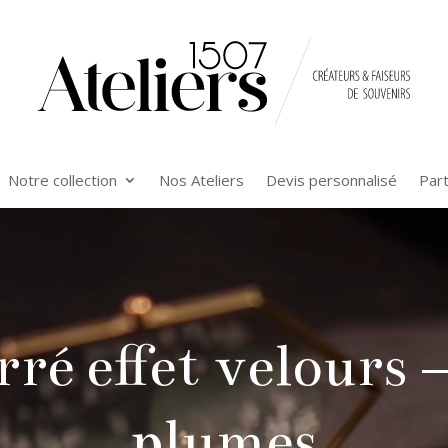
Notre collection
Nos Ateliers
Devis personnalisé
Par
ré effet velours 
plumes