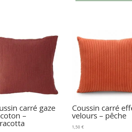
ussin carré gaze
Coussin carré eff
 coton –
velours – pêche
rracotta
1,50
€