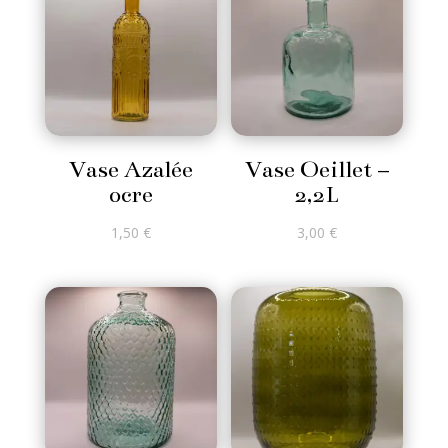
Vase Azalée
Vase Oeillet –
ocre
2,2L
1,50
€
3,00
€