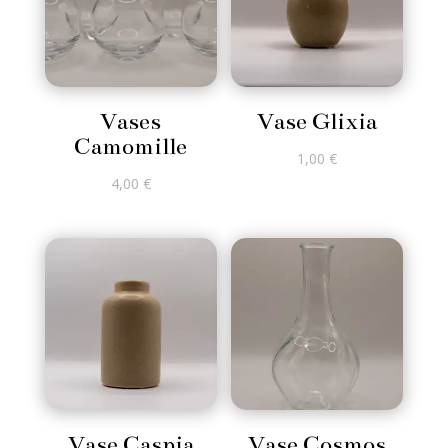
Vases
Vase Glixia
Camomille
1,00
€
4,00
€
Vase Caspia
Vase Cosmos