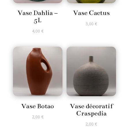
Vase Dahlia –
Vase Cactus
5L
3,00
€
4,00
€
Vase Botao
Vase décoratif
Craspedia
2,00
€
2,00
€