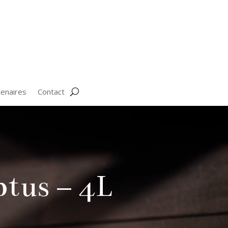
tenaires
Contact
tus – 4L