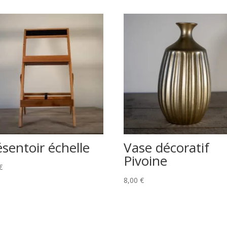
ésentoir échelle
Vase décoratif
Pivoine
€
8,00
€