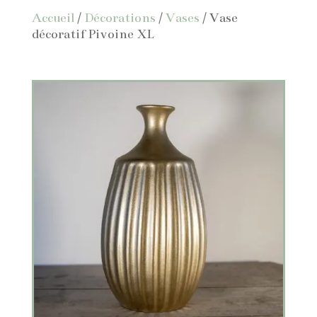
Accueil
/
Décorations
/
Vases
/ Vase
décoratif Pivoine XL